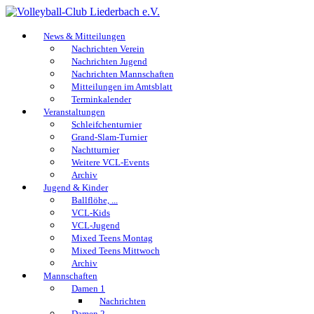
News & Mitteilungen
Nachrichten Verein
Nachrichten Jugend
Nachrichten Mannschaften
Mitteilungen im Amtsblatt
Terminkalender
Veranstaltungen
Schleifchenturnier
Grand-Slam-Turnier
Nachtturnier
Weitere VCL-Events
Archiv
Jugend & Kinder
Ballflöhe, ...
VCL-Kids
VCL-Jugend
Mixed Teens Montag
Mixed Teens Mittwoch
Archiv
Mannschaften
Damen 1
Nachrichten
Damen 2