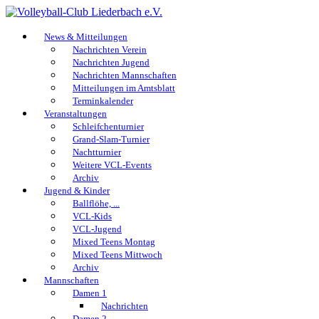
News & Mitteilungen
Nachrichten Verein
Nachrichten Jugend
Nachrichten Mannschaften
Mitteilungen im Amtsblatt
Terminkalender
Veranstaltungen
Schleifchenturnier
Grand-Slam-Turnier
Nachtturnier
Weitere VCL-Events
Archiv
Jugend & Kinder
Ballflöhe, ...
VCL-Kids
VCL-Jugend
Mixed Teens Montag
Mixed Teens Mittwoch
Archiv
Mannschaften
Damen 1
Nachrichten
Damen 2