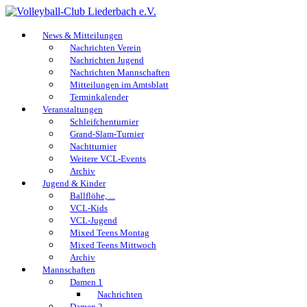
News & Mitteilungen
Nachrichten Verein
Nachrichten Jugend
Nachrichten Mannschaften
Mitteilungen im Amtsblatt
Terminkalender
Veranstaltungen
Schleifchenturnier
Grand-Slam-Turnier
Nachtturnier
Weitere VCL-Events
Archiv
Jugend & Kinder
Ballflöhe, ...
VCL-Kids
VCL-Jugend
Mixed Teens Montag
Mixed Teens Mittwoch
Archiv
Mannschaften
Damen 1
Nachrichten
Damen 2