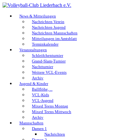
News & Mitteilungen
Nachrichten Verein
Nachrichten Jugend
Nachrichten Mannschaften
Mitteilungen im Amtsblatt
Terminkalender
Veranstaltungen
Schleifchenturnier
Grand-Slam-Turnier
Nachtturnier
Weitere VCL-Events
Archiv
Jugend & Kinder
Ballflöhe, ...
VCL-Kids
VCL-Jugend
Mixed Teens Montag
Mixed Teens Mittwoch
Archiv
Mannschaften
Damen 1
Nachrichten
Damen 2