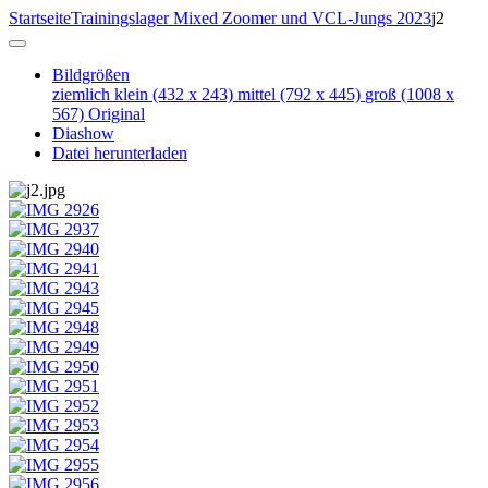
Startseite
Trainingslager Mixed Zoomer und VCL-Jungs 2023
j2
Bildgrößen
ziemlich klein
(432 x 243)
mittel
(792 x 445)
groß
(1008 x
567)
Original
Diashow
Datei herunterladen