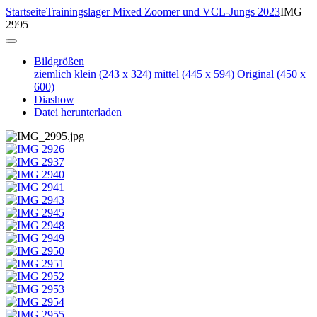
Startseite
Trainingslager Mixed Zoomer und VCL-Jungs 2023
IMG
2995
Bildgrößen
ziemlich klein
(243 x 324)
mittel
(445 x 594)
Original
(450 x
600)
Diashow
Datei herunterladen