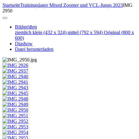
Startseite
Trainingslager Mixed Zoomer und VCL-Jungs 2023
IMG
2950
Bildgrößen
ziemlich klein
(432 x 324)
mittel
(792 x 594)
Original
(800 x
600)
Diashow
Datei herunterladen