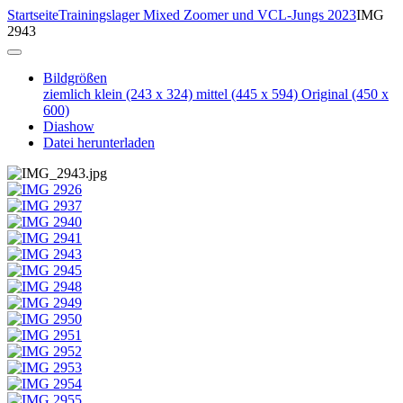
Startseite
Trainingslager Mixed Zoomer und VCL-Jungs 2023
IMG
2943
Bildgrößen
ziemlich klein
(243 x 324)
mittel
(445 x 594)
Original
(450 x
600)
Diashow
Datei herunterladen